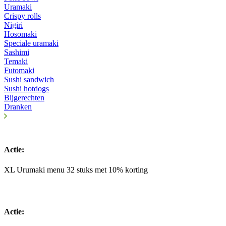
Uramaki
Crispy rolls
Nigiri
Hosomaki
Speciale uramaki
Sashimi
Temaki
Futomaki
Sushi sandwich
Sushi hotdogs
Bijgerechten
Dranken
Actie:
XL Urumaki menu 32 stuks met 10% korting
Actie: