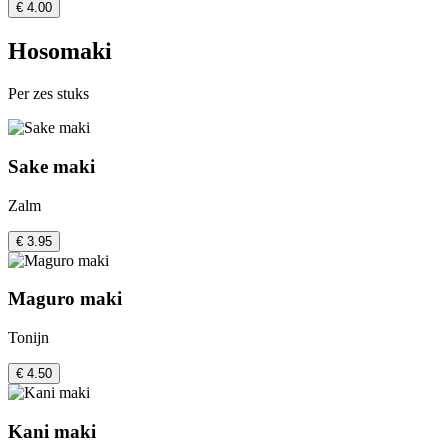
€ 4.00
Hosomaki
Per zes stuks
Sake maki
Zalm
€ 3.95
Maguro maki
Tonijn
€ 4.50
Kani maki